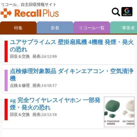
リコール、自主回収情報サイト
特集
新着
リコール一覧
事業者
ユアサプライムス 壁掛扇風機 4機種 発煙・発火
の恐れ
回収＆交換
発表:24/12/09
点検修理対象製品 ダイキンエアコン・空気清浄
機
点検＆修理
発表:14/10/17
ag 完全ワイヤレスイヤホン 一部発
煙・発火の恐れ
回収＆交換
発表:24/12/16