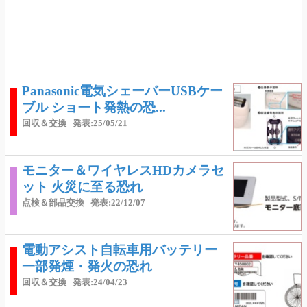
Panasonic電気シェーバーUSBケー
ブル ショート発熱の恐...
回収＆交換
発表:25/05/21
モニター＆ワイヤレスHDカメラセ
ット 火災に至る恐れ
点検＆部品交換
発表:22/12/07
電動アシスト自転車用バッテリー
一部発煙・発火の恐れ
回収＆交換
発表:24/04/23