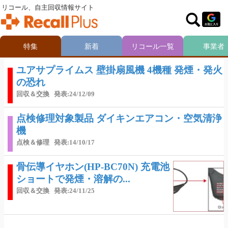
リコール、自主回収情報サイト
特集
新着
リコール一覧
事業者
ユアサプライムス 壁掛扇風機 4機種 発煙・発火
の恐れ
回収＆交換
発表:24/12/09
点検修理対象製品 ダイキンエアコン・空気清浄
機
点検＆修理
発表:14/10/17
骨伝導イヤホン(HP-BC70N) 充電池
ショートで発煙・溶解の...
回収＆交換
発表:24/11/25