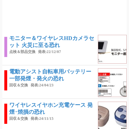
モニター＆ワイヤレスHDカメラセ
ット 火災に至る恐れ
点検＆部品交換
発表:22/12/07
電動アシスト自転車用バッテリー
一部発煙・発火の恐れ
回収＆交換
発表:24/04/23
ワイヤレスイヤホン充電ケース 発
煙･焼損の恐れ
回収＆交換
発表:24/11/15