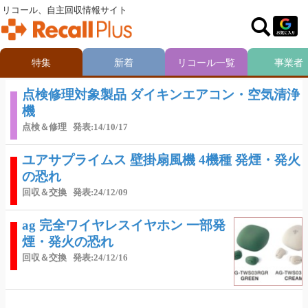
リコール、自主回収情報サイト
特集
新着
リコール一覧
事業者
点検修理対象製品 ダイキンエアコン・空気清浄
機
点検＆修理
発表:14/10/17
ユアサプライムス 壁掛扇風機 4機種 発煙・発火
の恐れ
回収＆交換
発表:24/12/09
ag 完全ワイヤレスイヤホン 一部発
煙・発火の恐れ
回収＆交換
発表:24/12/16