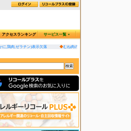
アクセスランキング
サービス一覧
▼
に,鶏肉,ゼラチン)表示欠落
◆
むね肉のやみつきチキン 一部(卵,乳成分