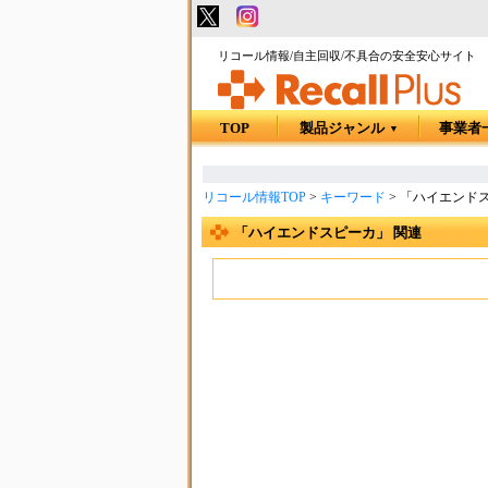
リコール情報/自主回収/不具合の安全安心サイト
TOP
製品ジャンル
事業者
▼
リコール情報TOP
>
キーワード
>
「ハイエンドス
「ハイエンドスピーカ」 関連