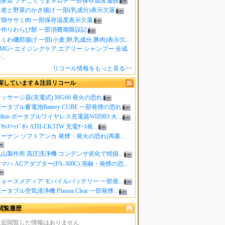
知多店 プチこくうまキムチ 一部保存温度逸脱
海老と野菜のかき揚げ 一部(乳成分)表示欠落
若鶏ササミ肉 一部保存温度表示欠落
手作りわらび餅 一部消費期限誤記
くわ磯部揚げ 一部(小麦,卵,乳成分,豚肉)表示欠...
MG+ エイジングケア エアリー シャンプー 全成
..
リコール情報をもっと見る>>
探しています＆注目リコール
ッサージ器(充電式) MG66 発火の恐れ
ータブル蓄電池Battery CUBE 一部発煙の恐れ
elkin ポータブルワイヤレス充電器WIZ003 火...
ｲﾔﾚｽﾍｯﾄﾞﾎﾝ ATH-CK3TW 充電ｹｰｽ発...
ーナン ソフトアンカ 発煙・発火の恐れ(再案...
山製作所 高圧洗浄機 コンデンサ劣化で焼損...
マハ ACアダプター(PA-300C) 溶融・発煙の恐...
ォースメディア モバイルバッテリー 一部発...
ータブル空気清浄機 Plasma Clear 一部発煙...
閲覧履歴
最近閲覧した情報はありません