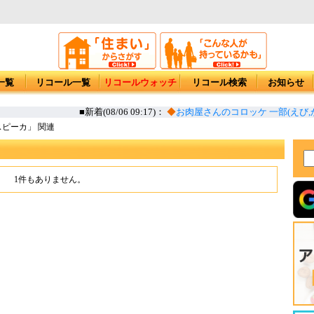
一覧
リコール一覧
リコールウォッチ
リコール検索
お知らせ
■新着(08/06 09:17)：
◆
お肉屋さんのコロッケ 一部(えび,か
ピーカ」 関連
1件もありません。