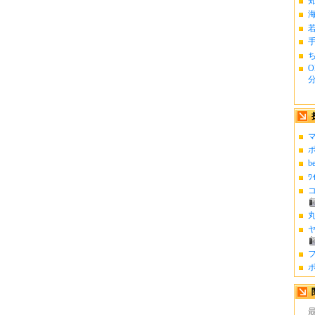
ち
O
分.
マ
ポ
b
ﾜ
コ
丸
ヤ
フ
ポ