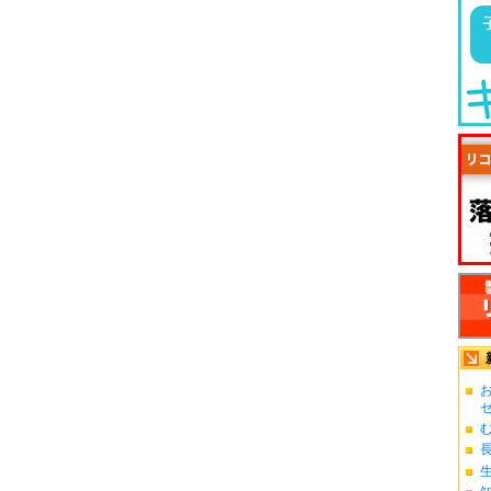
お
ゼ.
む
長