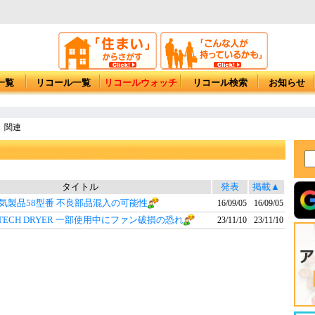
一覧
リコール一覧
リコールウォッチ
リコール検索
お知らせ
 関連
タイトル
発表
掲載▲
気製品58型番 不良部品混入の可能性
16/09/05
16/09/05
AUTECH DRYER 一部使用中にファン破損の恐れ
23/11/10
23/11/10