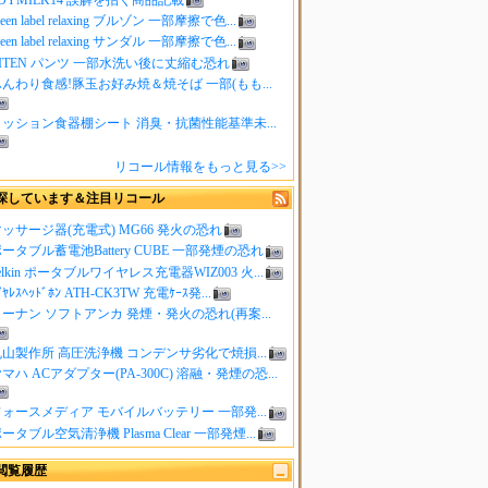
reen label relaxing ブルゾン 一部摩擦で色...
reen label relaxing サンダル 一部摩擦で色...
ITEN パンツ 一部水洗い後に丈縮む恐れ
んわり食感!豚玉お好み焼＆焼そば 一部(もも...
クッション食器棚シート 消臭・抗菌性能基準未...
リコール情報をもっと見る>>
探しています＆注目リコール
ッサージ器(充電式) MG66 発火の恐れ
ータブル蓄電池Battery CUBE 一部発煙の恐れ
elkin ポータブルワイヤレス充電器WIZ003 火...
ｲﾔﾚｽﾍｯﾄﾞﾎﾝ ATH-CK3TW 充電ｹｰｽ発...
ーナン ソフトアンカ 発煙・発火の恐れ(再案...
山製作所 高圧洗浄機 コンデンサ劣化で焼損...
マハ ACアダプター(PA-300C) 溶融・発煙の恐...
ォースメディア モバイルバッテリー 一部発...
ータブル空気清浄機 Plasma Clear 一部発煙...
閲覧履歴