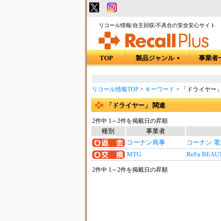
リコール情報/自主回収/不具合の安全安心サイト
TOP
製品ジャンル
事業者
▼
リコール情報TOP
>
キーワード
>
「ドライヤー」
「ドライヤー」 関連
2件中 1～2件を掲載日の昇順
種別
事業者
コーナン商事
コーナン 電
MTG
ReFa BE
2件中 1～2件を掲載日の昇順