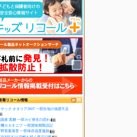
新着リコール情報
ヤック オタリア360T 一部生地の強度不足
純国産 黒糖 一部カビ発生の恐れ
有機カカオニブ 一部賞味期限誤記
嬉野茶葉海苔 一部保存温度逸脱
OYMILK14 誤解を招く商品記載