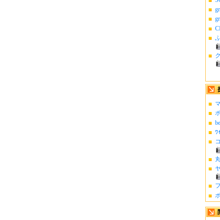
g
g
C
ふ
マ
ポ
b
ﾜ
コ
丸
ヤ
フ
ポ