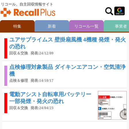
リコール、自主回収情報サイト
特集
新着
リコール一覧
事業者
ユアサプライムス 壁掛扇風機 4機種 発煙・発火
の恐れ
回収＆交換
発表:24/12/09
点検修理対象製品 ダイキンエアコン・空気清浄
機
点検＆修理
発表:14/10/17
電動アシスト自転車用バッテリー
一部発煙・発火の恐れ
回収＆交換
発表:24/04/23