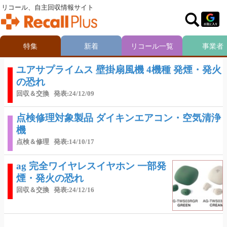
リコール、自主回収情報サイト
特集
新着
リコール一覧
事業者
ユアサプライムス 壁掛扇風機 4機種 発煙・発火
の恐れ
回収＆交換
発表:24/12/09
点検修理対象製品 ダイキンエアコン・空気清浄
機
点検＆修理
発表:14/10/17
ag 完全ワイヤレスイヤホン 一部発
煙・発火の恐れ
回収＆交換
発表:24/12/16