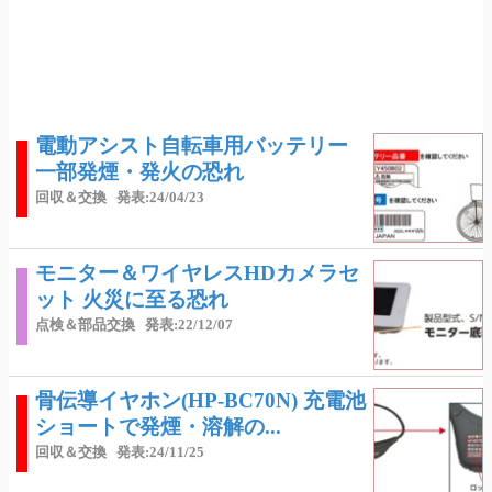
電動アシスト自転車用バッテリー
一部発煙・発火の恐れ
回収＆交換
発表:24/04/23
モニター＆ワイヤレスHDカメラセ
ット 火災に至る恐れ
点検＆部品交換
発表:22/12/07
骨伝導イヤホン(HP-BC70N) 充電池
ショートで発煙・溶解の...
回収＆交換
発表:24/11/25