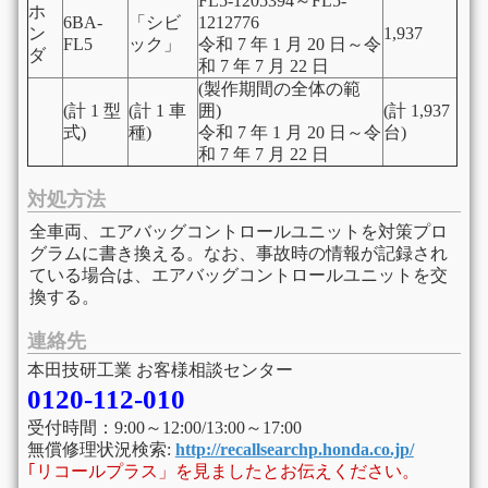
FL5-1205394～FL5-
ホ
6BA-
「シビ
1212776
ン
1,937
FL5
ック」
令和 7 年 1 月 20 日～令
ダ
和 7 年 7 月 22 日
(製作期間の全体の範
(計 1 型
(計 1 車
囲)
(計 1,937
式)
種)
令和 7 年 1 月 20 日～令
台)
和 7 年 7 月 22 日
対処方法
全車両、エアバッグコントロールユニットを対策プロ
グラムに書き換える。なお、事故時の情報が記録され
ている場合は、エアバッグコントロールユニットを交
換する。
連絡先
本田技研工業 お客様相談センター
0120-112-010
受付時間：9:00～12:00/13:00～17:00
無償修理状況検索:
http://recallsearchp.honda.co.jp/
｢リコールプラス」を見ましたとお伝えください。