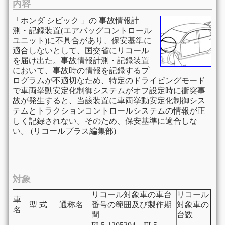
内容
「ホンダ シビック 」の 事故情報計
測・記録装置(エアバッグコントロール
ユニット)に不具合があり、保安基準に
適合しないとして、国交省にリコール
を届け出た。事故情報計測・記録装置
において、事故時の情報を記録するプ
ログラムが不適切なため、特定のドライビングモード
で車両挙動安定化制御システムがオフ設定時に衝突事
故が発生すると、当該装置に車両挙動安定化制御シス
テムとトラクションコントロールシステムの情報が正
しく記録されない。そのため、保安基準に適合しな
い。 (リコールプラス編集部)
対象
リコール対象車の車台
リコール
車
型 式
通称名
番号の範囲及び製作期
対象車の
名
間
台数